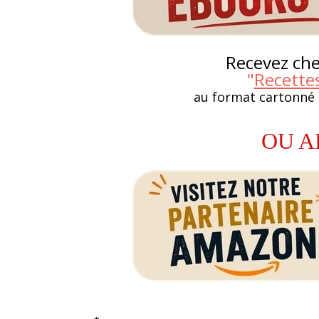
Recevez chez
"
Recette
au format cartonné
OU A