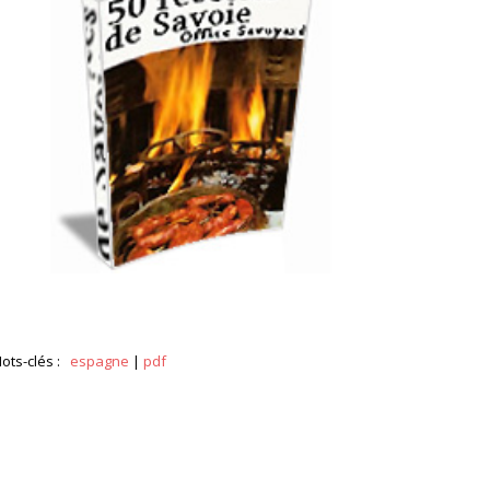
ots-clés :
espagne
|
pdf