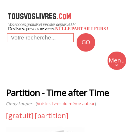
Vos ebooks gratuits et insolites depuis 2007
Des livres que vous ne verrez
NULLE PART AILLEURS !
GO
NEWS
Insolite
Menu
Business
Romans
Partition - Time after Time
Culture
Cindy Lauper
(
Voir les livres du même auteur
)
Quotidien
[gratuit]
[partition]