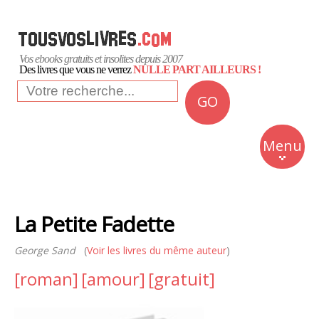
Vos ebooks gratuits et insolites depuis 2007
Des livres que vous ne verrez
NULLE PART AILLEURS !
GO
NEWS
Insolite
Menu
Business
Romans
La Petite Fadette
Culture
George Sand
(
Voir les livres du même auteur
)
Quotidien
[roman]
[amour]
[gratuit]