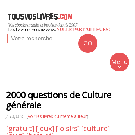
Vos ebooks gratuits et insolites depuis 2007
Des livres que vous ne verrez
NULLE PART AILLEURS !
GO
NEWS
Insolite
Menu
Business
Romans
2000 questions de Culture
Culture
générale
Quotidien
J. Lapaio
(
Voir les livres du même auteur
)
[gratuit]
[jeux]
[loisirs]
[culture]