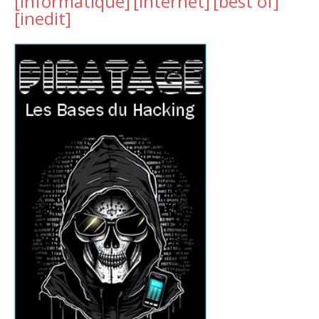
[informatique]
[internet]
[best of]
[inedit]