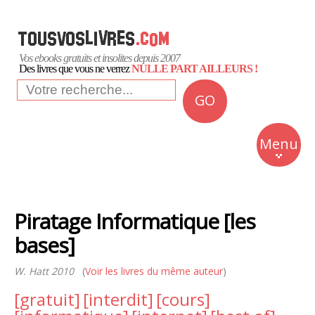
Vos ebooks gratuits et insolites depuis 2007
Des livres que vous ne verrez
NULLE PART AILLEURS !
GO
NEWS
Insolite
Menu
Business
Romans
Piratage Informatique [les
Culture
bases]
Quotidien
W. Hatt 2010
(
Voir les livres du même auteur
)
[gratuit]
[interdit]
[cours]