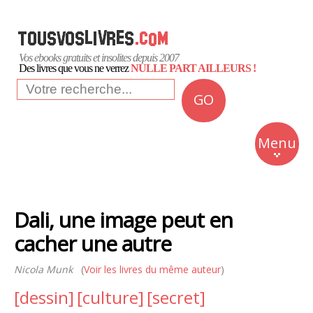
Vos ebooks gratuits et insolites depuis 2007
Des livres que vous ne verrez
NULLE PART AILLEURS !
GO
NEWS
Insolite
Menu
Business
Romans
Dali, une image peut en
Culture
cacher une autre
Quotidien
Nicola Munk
(
Voir les livres du même auteur
)
[dessin]
[culture]
[secret]