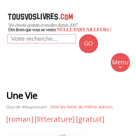
Vos ebooks gratuits et insolites depuis 2007
Des livres que vous ne verrez
NULLE PART AILLEURS !
GO
NEWS
Insolite
Menu
Business
Romans
Une Vie
Culture
Guy de Maupassant
(
Voir les livres du même auteur
Quotidien
)
[roman]
[litterature]
[gratuit]