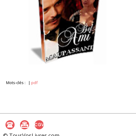
Mots-clés :
|
pdf
© TousVosLivres.com