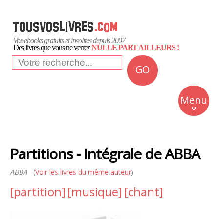
Vos ebooks gratuits et insolites depuis 2007
Des livres que vous ne verrez
NULLE PART AILLEURS !
GO
NEWS
Insolite
Menu
Business
Romans
Partitions - Intégrale de ABBA
Culture
ABBA
(
Voir les livres du même auteur
)
Quotidien
[partition]
[musique]
[chant]