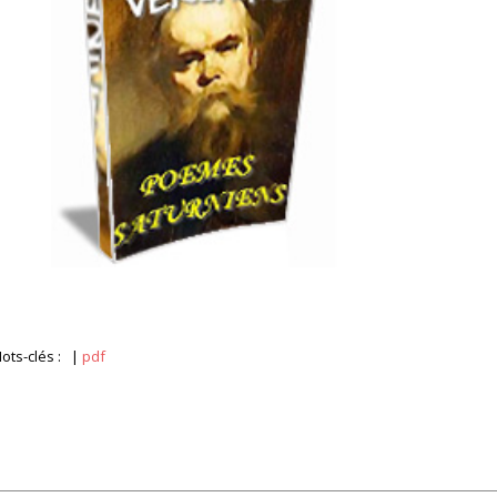
ots-clés :
|
pdf