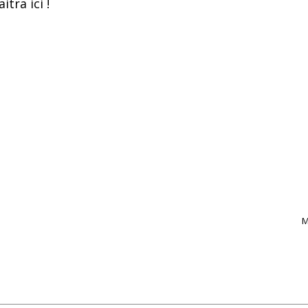
itra ici !
M