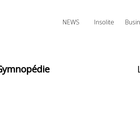
NEWS
Insolite
Busi
re Gymnopédie