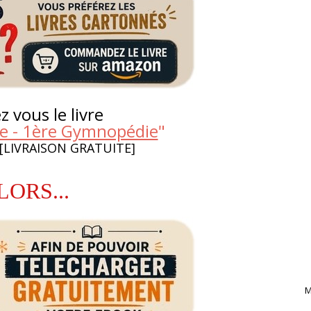
 vous le livre
tie - 1ère Gymnopédie
"
 [LIVRAISON GRATUITE]
LORS...
M