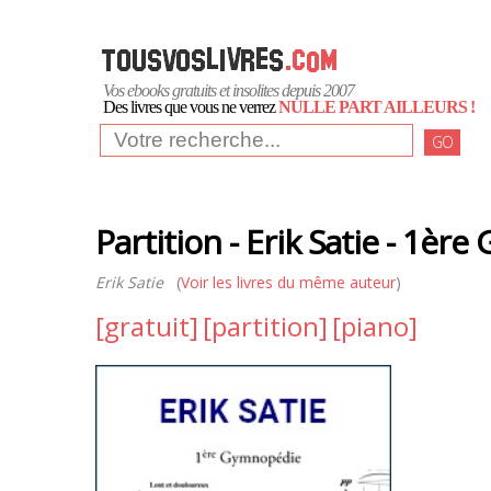
Vos ebooks gratuits et insolites depuis 2007
Des livres que vous ne verrez
NULLE PART AILLEURS !
GO
Partition - Erik Satie - 1è
Erik Satie
(
Voir les livres du même auteur
)
[gratuit]
[partition]
[piano]