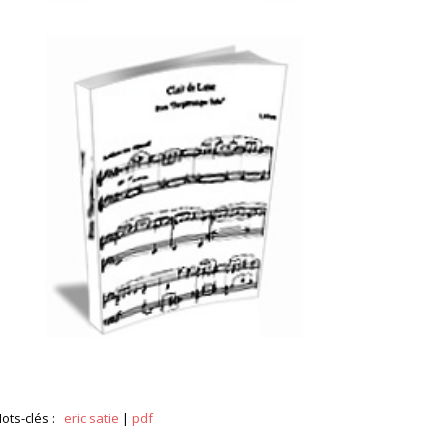
ots-clés :
eric satie
|
pdf