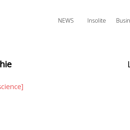
NEWS
Insolite
Busi
hie
science]