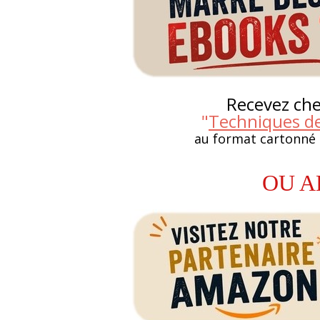
Recevez chez
"
Techniques d
au format cartonné
OU A