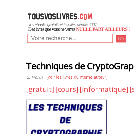
Vos ebooks gratuits et insolites depuis 2007
Des livres que vous ne verrez
NULLE PART AILLEURS !
GO
Techniques de CryptoGrap
G. Fiorin
(
Voir les livres du même auteur
)
[gratuit]
[cours]
[informatique]
[