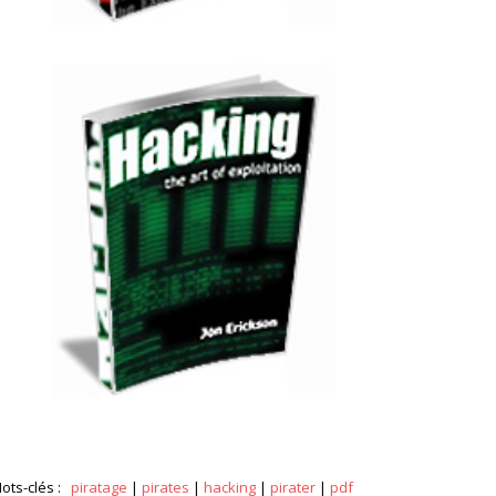
ots-clés :
piratage
|
pirates
|
hacking
|
pirater
|
pdf