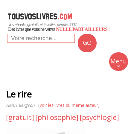
Vos ebooks gratuits et insolites depuis 2007
Des livres que vous ne verrez
NULLE PART AILLEURS !
GO
NEWS
Insolite
Menu
Business
Romans
Le rire
Culture
Henri Bergson
(
Voir les livres du même auteur
Quotidien
)
[gratuit]
[philosophie]
[psychlogie]