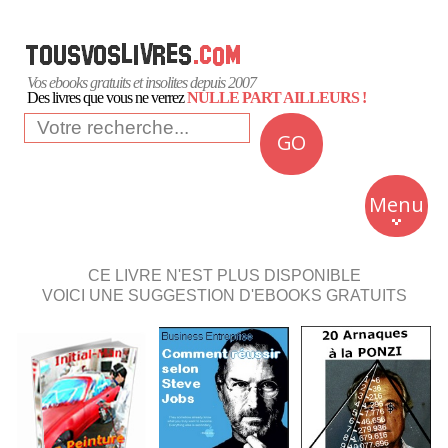
Vos ebooks gratuits et insolites depuis 2007
Des livres que vous ne verrez
NULLE PART AILLEURS !
GO
NEWS
Insolite
Menu
Business
Romans
CE LIVRE N'EST PLUS DISPONIBLE
VOICI UNE SUGGESTION D'EBOOKS GRATUITS
Culture
Quotidien