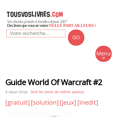
Vos ebooks gratuits et insolites depuis 2007
Des livres que vous ne verrez
NULLE PART AILLEURS !
GO
NEWS
Insolite
Menu
Business
Romans
Guide World Of Warcraft #2
Culture
E-ideal-Shop
(
Voir les livres du même auteur
)
Quotidien
[gratuit]
[solution]
[jeux]
[inedit]