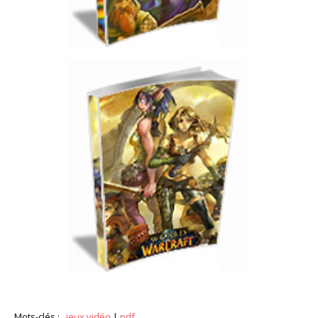
Mots-clés :
jeux vidéo
|
pdf