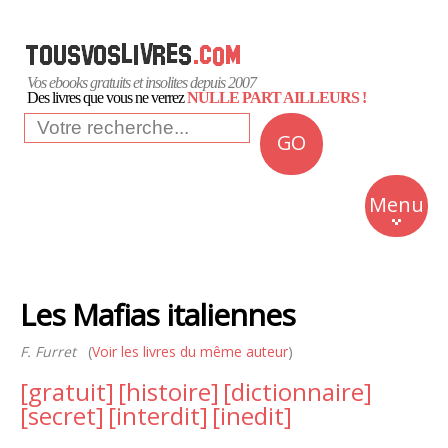
Vos ebooks gratuits et insolites depuis 2007
Des livres que vous ne verrez
NULLE PART AILLEURS !
GO
NEWS
Insolite
Menu
Business
Romans
Les Mafias italiennes
Culture
F. Furret
(
Voir les livres du même auteur
)
Quotidien
[gratuit]
[histoire]
[dictionnaire]
[secret]
[interdit]
[inedit]