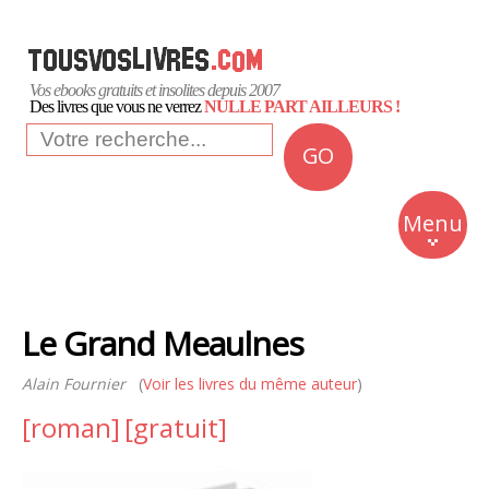
Vos ebooks gratuits et insolites depuis 2007
Des livres que vous ne verrez
NULLE PART AILLEURS !
GO
NEWS
Insolite
Menu
Business
Romans
Le Grand Meaulnes
Culture
Alain Fournier
(
Voir les livres du même auteur
Quotidien
)
[roman]
[gratuit]