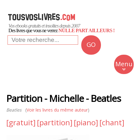
Vos ebooks gratuits et insolites depuis 2007
Des livres que vous ne verrez
NULLE PART AILLEURS !
GO
NEWS
Insolite
Menu
Business
Romans
Partition - Michelle - Beatles
Culture
Beatles
(
Voir les livres du même auteur
)
Quotidien
[gratuit]
[partition]
[piano]
[chant]