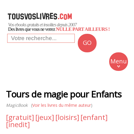
Vos ebooks gratuits et insolites depuis 2007
Des livres que vous ne verrez
NULLE PART AILLEURS !
GO
NEWS
Insolite
Menu
Business
Romans
Tours de magie pour Enfants
Culture
MagicBook
(
Voir les livres du même auteur
)
Quotidien
[gratuit]
[jeux]
[loisirs]
[enfant]
[inedit]