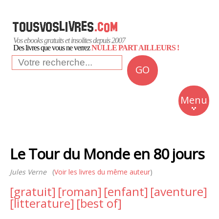
Vos ebooks gratuits et insolites depuis 2007
Des livres que vous ne verrez
NULLE PART AILLEURS !
GO
NEWS
Insolite
Menu
Business
Romans
Le Tour du Monde en 80 jours
Culture
Jules Verne
(
Voir les livres du même auteur
)
Quotidien
[gratuit]
[roman]
[enfant]
[aventure]
[litterature]
[best of]