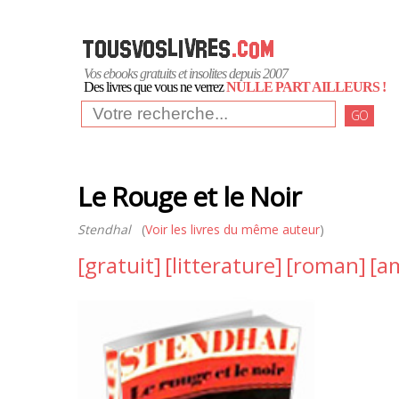
Vos ebooks gratuits et insolites depuis 2007
Des livres que vous ne verrez
NULLE PART AILLEURS !
GO
Le Rouge et le Noir
Stendhal
(
Voir les livres du même auteur
)
[gratuit]
[litterature]
[roman]
[a