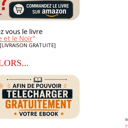
 vous le livre
 et le Noir
"
 [LIVRAISON GRATUITE]
LORS...
M
p