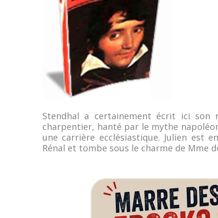
Stendhal a certainement écrit ici son r
charpentier, hanté par le mythe napoléon
une carrière ecclésiastique. Julien es
Rénal et tombe sous le charme de Mme de