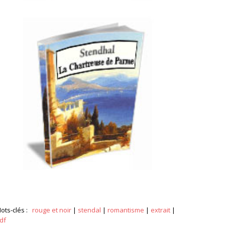
ots-clés :
rouge et noir
|
stendal
|
romantisme
|
extrait
|
df