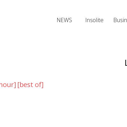
NEWS
Insolite
Busi
mour]
[best of]