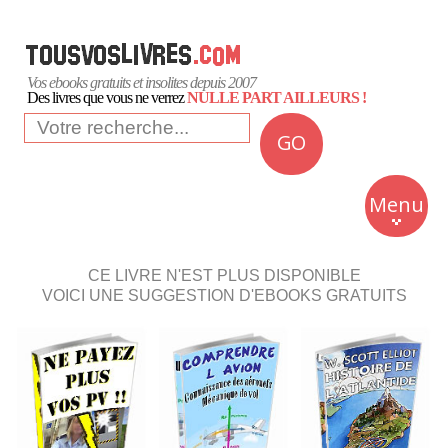
Vos ebooks gratuits et insolites depuis 2007
Des livres que vous ne verrez
NULLE PART AILLEURS !
GO
NEWS
Insolite
Menu
Business
Romans
CE LIVRE N'EST PLUS DISPONIBLE
VOICI UNE SUGGESTION D'EBOOKS GRATUITS
Culture
Quotidien