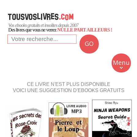
Vos ebooks gratuits et insolites depuis 2007
Des livres que vous ne verrez
NULLE PART AILLEURS !
GO
NEWS
Insolite
Menu
Business
Romans
CE LIVRE N'EST PLUS DISPONIBLE
VOICI UNE SUGGESTION D'EBOOKS GRATUITS
Culture
Quotidien