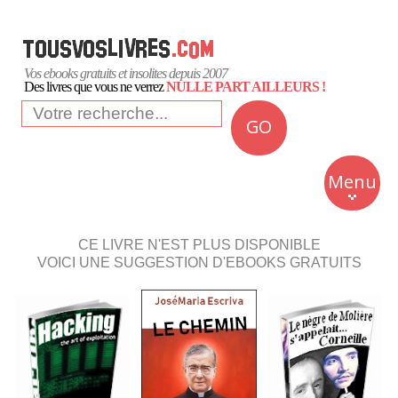
Vos ebooks gratuits et insolites depuis 2007
Des livres que vous ne verrez
NULLE PART AILLEURS !
GO
NEWS
Insolite
Menu
Business
Romans
CE LIVRE N'EST PLUS DISPONIBLE
VOICI UNE SUGGESTION D'EBOOKS GRATUITS
Culture
Quotidien