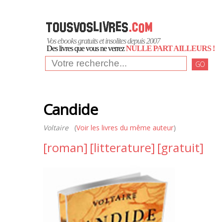
Vos ebooks gratuits et insolites depuis 2007
Des livres que vous ne verrez
NULLE PART AILLEURS !
GO
Candide
Voltaire
(
Voir les livres du même auteur
)
[roman]
[litterature]
[gratuit]