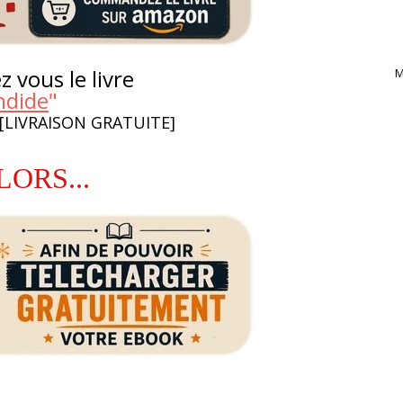
 vous le livre
M
ndide
"
 [LIVRAISON GRATUITE]
LORS...