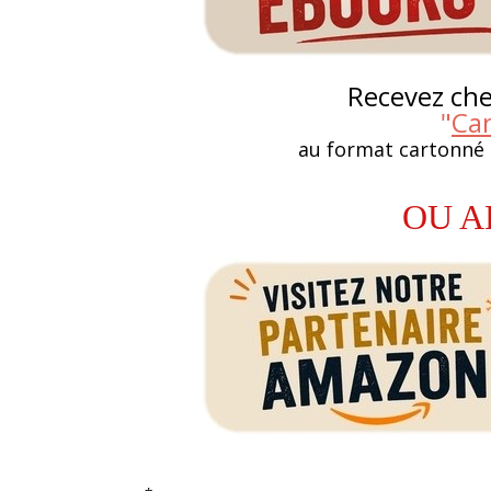
Recevez chez
"
Ca
au format cartonné
OU A