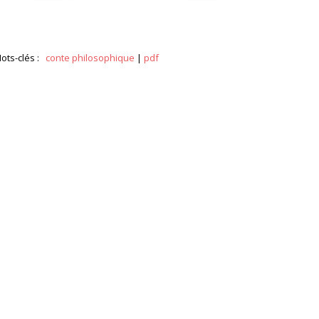
ots-clés :
conte philosophique
|
pdf