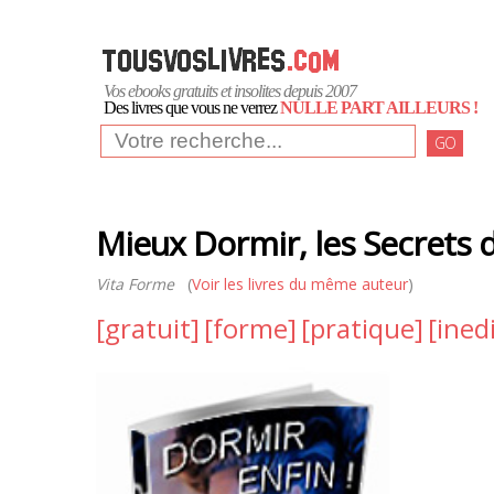
Vos ebooks gratuits et insolites depuis 2007
Des livres que vous ne verrez
NULLE PART AILLEURS !
GO
Mieux Dormir, les Secrets
Vita Forme
(
Voir les livres du même auteur
)
[gratuit]
[forme]
[pratique]
[inedi