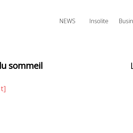
NEWS
Insolite
Busi
 du sommeil
t]