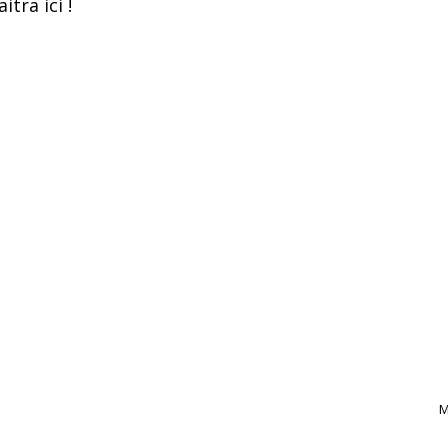
itra ici !
M