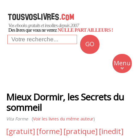
Vos ebooks gratuits et insolites depuis 2007
Des livres que vous ne verrez
NULLE PART AILLEURS !
GO
NEWS
Insolite
Menu
Business
Romans
Mieux Dormir, les Secrets du
Culture
sommeil
Quotidien
Vita Forme
(
Voir les livres du même auteur
)
[gratuit]
[forme]
[pratique]
[inedit]