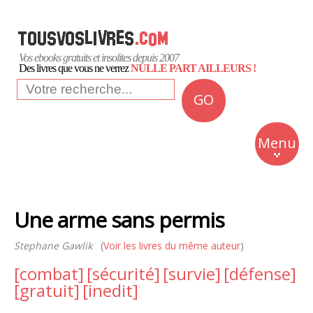
Vos ebooks gratuits et insolites depuis 2007
Des livres que vous ne verrez
NULLE PART AILLEURS !
GO
NEWS
Insolite
Menu
Business
Romans
Une arme sans permis
Culture
Stephane Gawlik
(
Voir les livres du même auteur
Quotidien
)
[combat]
[sécurité]
[survie]
[défense]
[gratuit]
[inedit]