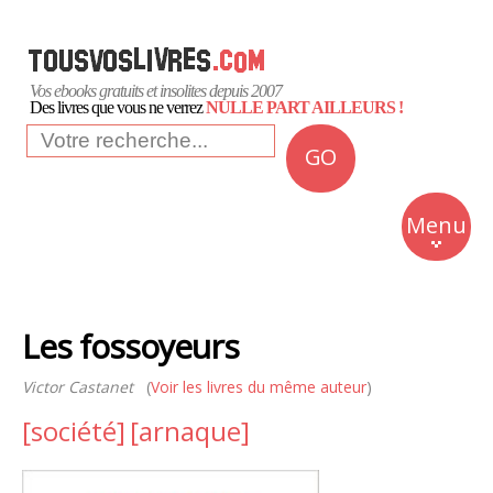
Vos ebooks gratuits et insolites depuis 2007
Des livres que vous ne verrez
NULLE PART AILLEURS !
GO
NEWS
Insolite
Menu
Business
Romans
Les fossoyeurs
Culture
Victor Castanet
(
Voir les livres du même auteur
Quotidien
)
[société]
[arnaque]