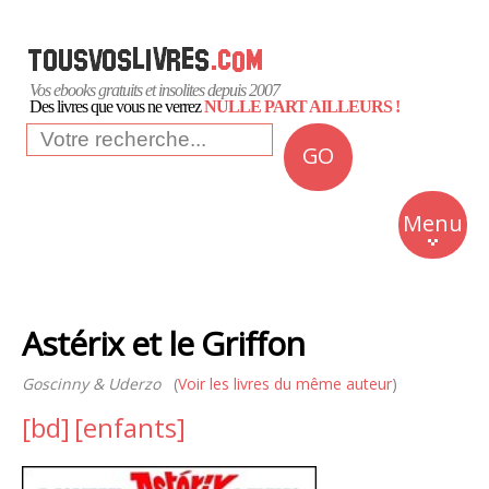
Vos ebooks gratuits et insolites depuis 2007
Des livres que vous ne verrez
NULLE PART AILLEURS !
GO
NEWS
Insolite
Menu
Business
Romans
Astérix et le Griffon
Culture
Goscinny & Uderzo
(
Voir les livres du même auteur
Quotidien
)
[bd]
[enfants]