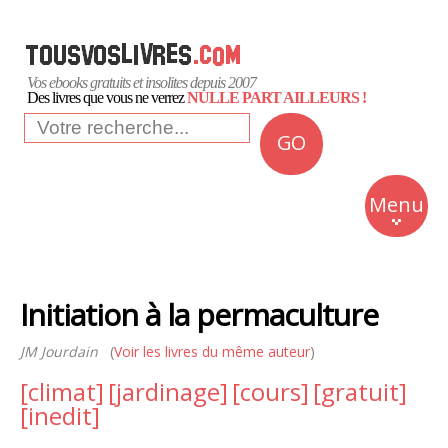
Vos ebooks gratuits et insolites depuis 2007
Des livres que vous ne verrez
NULLE PART AILLEURS !
GO
NEWS
Insolite
Menu
Business
Romans
Initiation à la permaculture
Culture
JM Jourdain
(
Voir les livres du même auteur
)
Quotidien
[climat]
[jardinage]
[cours]
[gratuit]
[inedit]