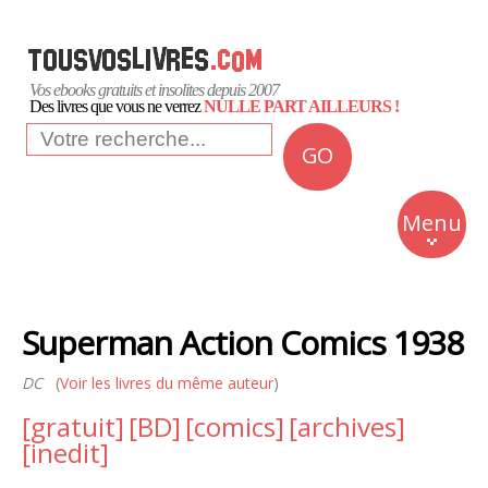
Vos ebooks gratuits et insolites depuis 2007
Des livres que vous ne verrez
NULLE PART AILLEURS !
GO
NEWS
Insolite
Menu
Business
Romans
Superman Action Comics 1938
Culture
DC
(
Voir les livres du même auteur
)
Quotidien
[gratuit]
[BD]
[comics]
[archives]
[inedit]