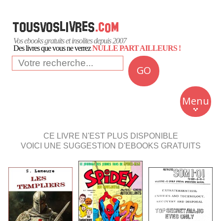
Vos ebooks gratuits et insolites depuis 2007
Des livres que vous ne verrez
NULLE PART AILLEURS !
GO
NEWS
Insolite
Menu
Business
Romans
CE LIVRE N'EST PLUS DISPONIBLE
VOICI UNE SUGGESTION D'EBOOKS GRATUITS
Culture
Quotidien