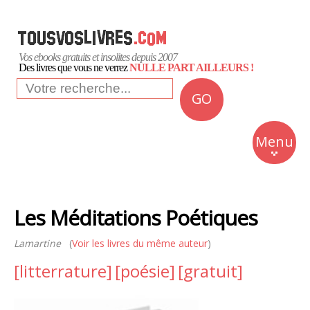
Vos ebooks gratuits et insolites depuis 2007
Des livres que vous ne verrez
NULLE PART AILLEURS !
GO
NEWS
Insolite
Menu
Business
Romans
Les Méditations Poétiques
Culture
Lamartine
(
Voir les livres du même auteur
)
Quotidien
[litterrature]
[poésie]
[gratuit]