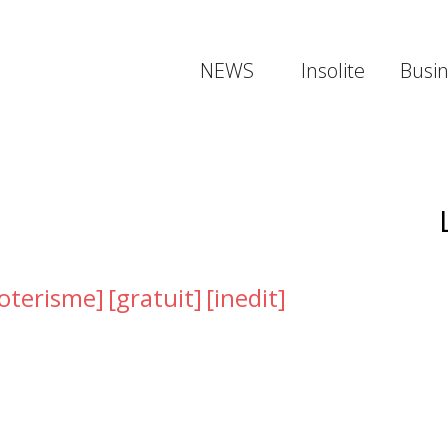
NEWS
Insolite
Busi
oterisme]
[gratuit]
[inedit]