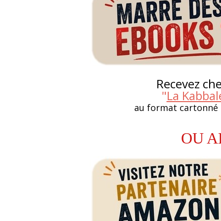
Recevez chez
"
La Kabbale
au format cartonné
OU A