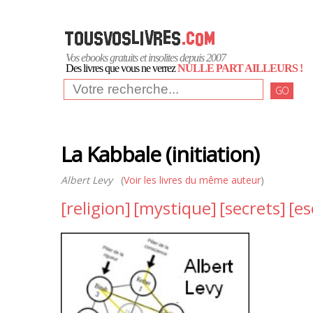
Vos ebooks gratuits et insolites depuis 2007
Des livres que vous ne verrez
NULLE PART AILLEURS !
GO
La Kabbale (initiation)
Albert Levy
(
Voir les livres du même auteur
)
[religion]
[mystique]
[secrets]
[es