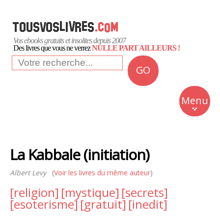
Vos ebooks gratuits et insolites depuis 2007
Des livres que vous ne verrez
NULLE PART AILLEURS !
GO
NEWS
Insolite
Menu
Business
Romans
La Kabbale (initiation)
Culture
Albert Levy
(
Voir les livres du même auteur
)
Quotidien
[religion]
[mystique]
[secrets]
[esoterisme]
[gratuit]
[inedit]