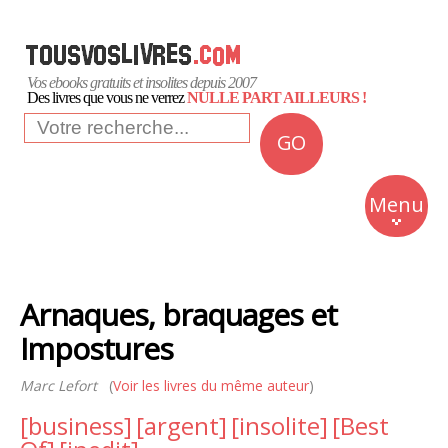
Vos ebooks gratuits et insolites depuis 2007
Des livres que vous ne verrez
NULLE PART AILLEURS !
GO
NEWS
Insolite
Menu
Business
Romans
Arnaques, braquages et
Culture
Impostures
Quotidien
Marc Lefort
(
Voir les livres du même auteur
)
[business]
[argent]
[insolite]
[Best