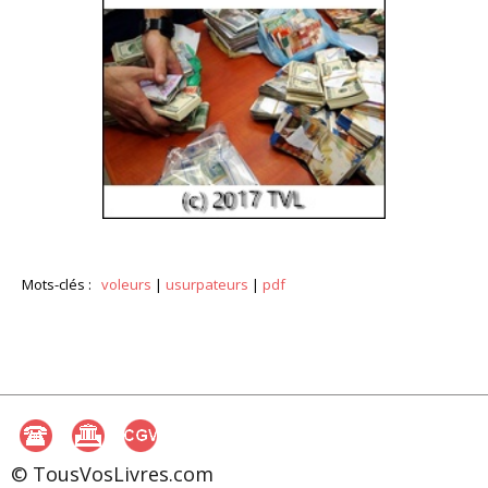
Mots-clés :
voleurs
|
usurpateurs
|
pdf
© TousVosLivres.com