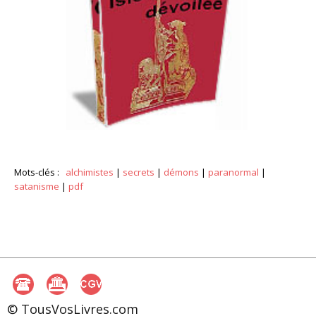
Mots-clés :
alchimistes
|
secrets
|
démons
|
paranormal
|
satanisme
|
pdf
© TousVosLivres.com