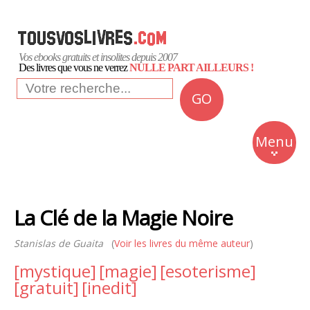
Vos ebooks gratuits et insolites depuis 2007
Des livres que vous ne verrez
NULLE PART AILLEURS !
GO
NEWS
Insolite
Menu
Business
Romans
La Clé de la Magie Noire
Culture
Stanislas de Guaita
(
Voir les livres du même auteur
Quotidien
)
[mystique]
[magie]
[esoterisme]
[gratuit]
[inedit]