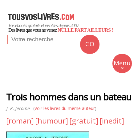
Vos ebooks gratuits et insolites depuis 2007
Des livres que vous ne verrez
NULLE PART AILLEURS !
GO
NEWS
Insolite
Menu
Business
Romans
Trois hommes dans un bateau
Culture
J. K. Jerome
(
Voir les livres du même auteur
)
Quotidien
[roman]
[humour]
[gratuit]
[inedit]