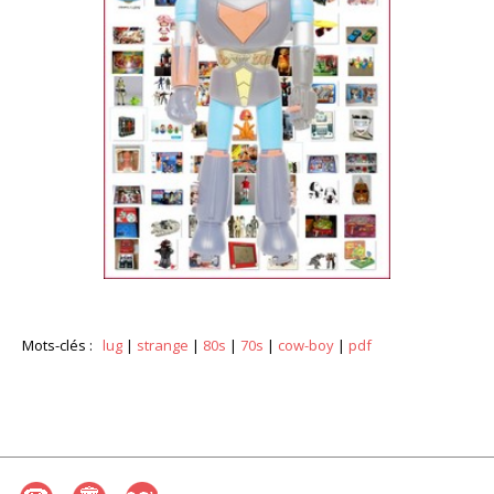
Mots-clés :
lug
|
strange
|
80s
|
70s
|
cow-boy
|
pdf