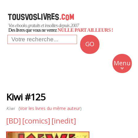
Vos ebooks gratuits et insolites depuis 2007
Des livres que vous ne verrez
NULLE PART AILLEURS !
GO
NEWS
Insolite
Menu
Business
Romans
Kiwi #125
Culture
Kiwi
(
Voir les livres du même auteur
)
Quotidien
[BD]
[comics]
[inedit]