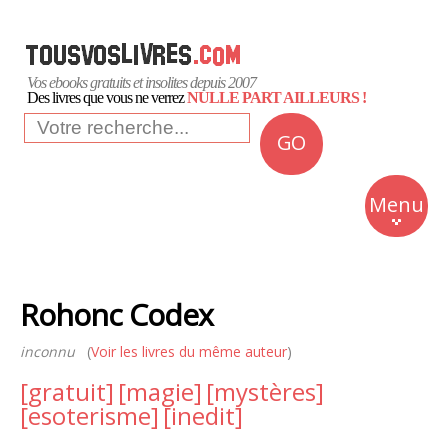
Vos ebooks gratuits et insolites depuis 2007
Des livres que vous ne verrez
NULLE PART AILLEURS !
GO
NEWS
Insolite
Menu
Business
Romans
Rohonc Codex
Culture
inconnu
(
Voir les livres du même auteur
)
Quotidien
[gratuit]
[magie]
[mystères]
[esoterisme]
[inedit]