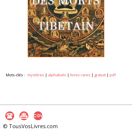
Mots-clés :
mystères
|
alphabets
|
livres rares
|
gratuit
|
pdf
© TousVosLivres.com