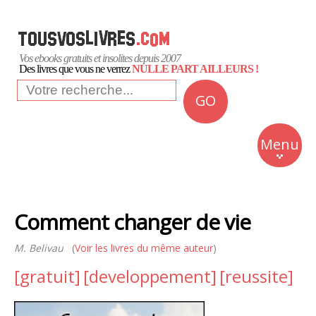
Vos ebooks gratuits et insolites depuis 2007
Des livres que vous ne verrez
NULLE PART AILLEURS !
GO
NEWS
Insolite
Menu
Business
Romans
Comment changer de vie
Culture
M. Belivau
(
Voir les livres du même auteur
)
Quotidien
[gratuit]
[developpement]
[reussite]