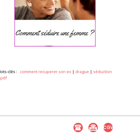
ots-clés :
comment recuperer son ex
|
drague
|
séduction
|
pdf