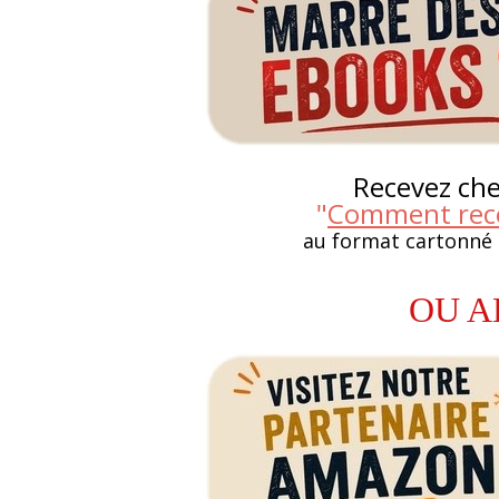
Recevez chez
"
Comment reco
au format cartonné
OU A