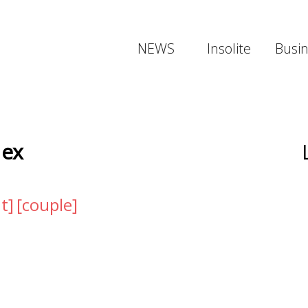
NEWS
Insolite
Busi
 ex
t]
[couple]