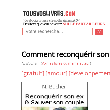
Vos ebooks gratuits et insolites depuis 2007
Des livres que vous ne verrez
NULLE PART AILLEURS !
GO
Comment reconquérir son
N. Bucher
(
Voir les livres du même auteur
)
[gratuit]
[amour]
[developpemen