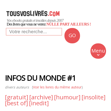
Vos ebooks gratuits et insolites depuis 2007
Des livres que vous ne verrez
NULLE PART AILLEURS !
GO
NEWS
Insolite
Menu
Business
Romans
INFOS DU MONDE #1
Culture
divers auteurs
(
Voir les livres du même auteur
Quotidien
)
[gratuit]
[archive]
[humour]
[insolite]
[best of]
[inedit]