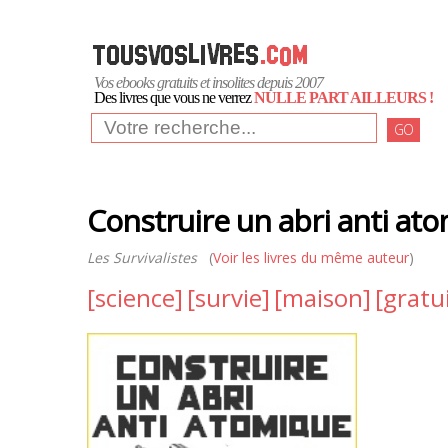
Vos ebooks gratuits et insolites depuis 2007
Des livres que vous ne verrez
NULLE PART AILLEURS !
GO
Construire un abri anti at
Les Survivalistes
(
Voir les livres du même auteur
)
[science]
[survie]
[maison]
[gratu