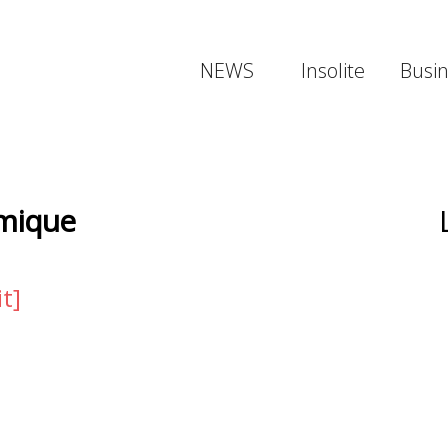
NEWS
Insolite
Busi
omique
it]