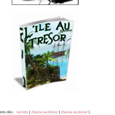
ots-clés :
secrets
|
chasse au trésor
|
chasse au tresor
|