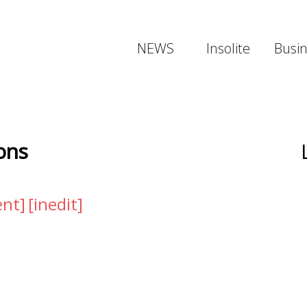
NEWS
Insolite
Busi
ons
ent]
[inedit]