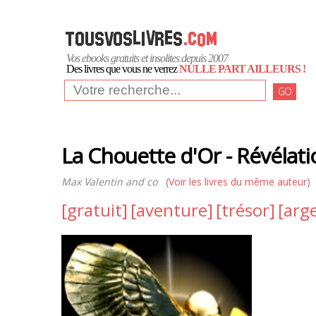
Vos ebooks gratuits et insolites depuis 2007
Des livres que vous ne verrez
NULLE PART AILLEURS !
GO
La Chouette d'Or - Révélati
Max Valentin and co
(
Voir les livres du même auteur
)
[gratuit]
[aventure]
[trésor]
[arg