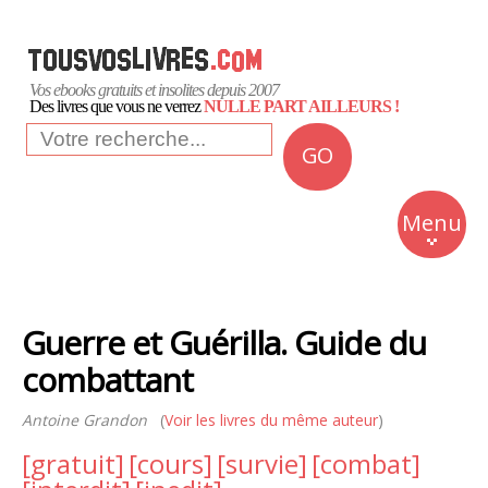
Vos ebooks gratuits et insolites depuis 2007
Des livres que vous ne verrez
NULLE PART AILLEURS !
GO
NEWS
Insolite
Menu
Business
Romans
Guerre et Guérilla. Guide du
Culture
combattant
Quotidien
Antoine Grandon
(
Voir les livres du même auteur
)
[gratuit]
[cours]
[survie]
[combat]