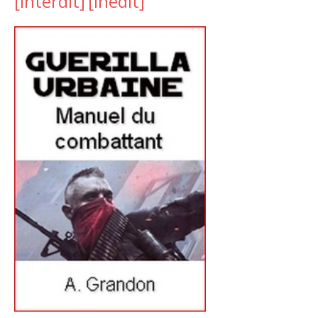
[interdit]
[inedit]