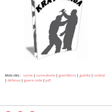
Mots-clés :
survie
|
survivalisme
|
guerrilleros
|
guérilla
|
combat
|
défense
|
guerre civile
|
pdf