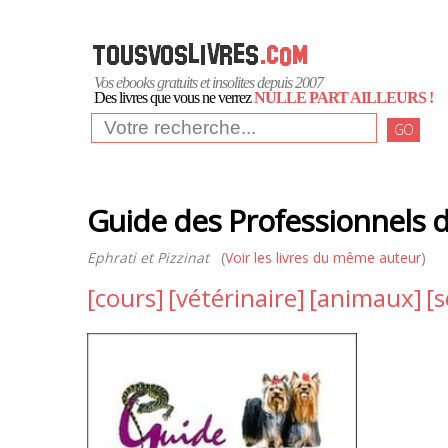
Vos ebooks gratuits et insolites depuis 2007
Des livres que vous ne verrez
NULLE PART AILLEURS !
GO
Guide des Professionnels d
Ephrati et Pizzinat
(
Voir les livres du même auteur
)
[cours]
[vétérinaire]
[animaux]
[s