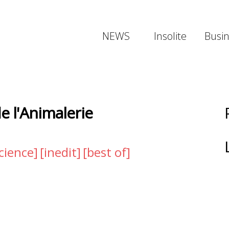
NEWS
Insolite
Busi
e l'Animalerie
cience]
[inedit]
[best of]