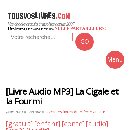
Vos ebooks gratuits et insolites depuis 2007
Des livres que vous ne verrez
NULLE PART AILLEURS !
GO
NEWS
Insolite
Menu
Business
Romans
[Livre Audio MP3] La Cigale et
Culture
la Fourmi
Quotidien
Jean de La Fontaine
(
Voir les livres du même auteur
)
[gratuit]
[enfant]
[conte]
[audio]