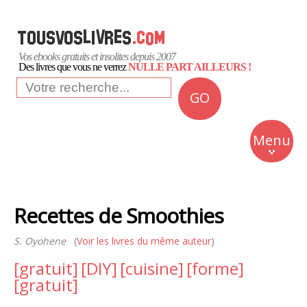
Vos ebooks gratuits et insolites depuis 2007
Des livres que vous ne verrez
NULLE PART AILLEURS !
GO
NEWS
Insolite
Menu
Business
Romans
Recettes de Smoothies
Culture
S. Oyohene
(
Voir les livres du même auteur
)
Quotidien
[gratuit]
[DIY]
[cuisine]
[forme]
[gratuit]