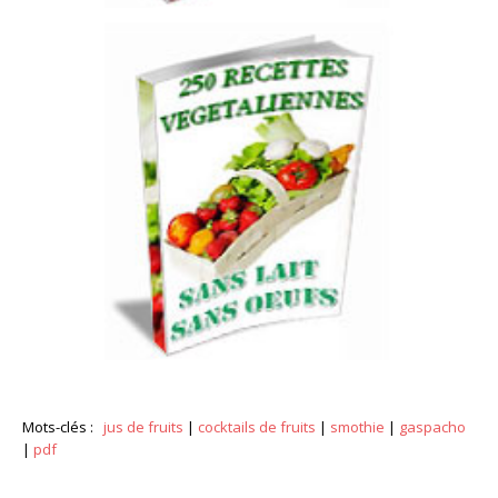
Mots-clés :
jus de fruits
|
cocktails de fruits
|
smothie
|
gaspacho
|
pdf