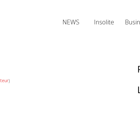
NEWS
Insolite
Busi
uteur
)