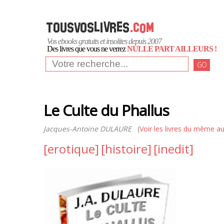
Vos ebooks gratuits et insolites depuis 2007
Des livres que vous ne verrez
NULLE PART AILLEURS !
GO
Le Culte du Phallus
Jacques-Antoine DULAURE
(
Voir les livres du même a
[erotique]
[histoire]
[inedit]